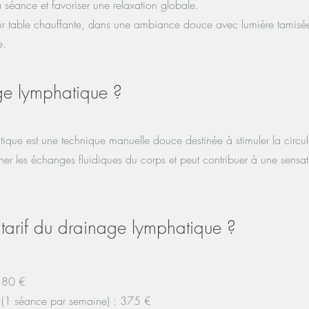
a séance et favoriser une relaxation globale.
 sur table chauffante, dans une ambiance douce avec lumière tamisé
e.
ge lymphatique ?
ique est une technique manuelle douce destinée à stimuler la circu
er les échanges fluidiques du corps et peut contribuer à une sensat
e tarif du drainage lymphatique ?
: 80 €
 (1 séance par semaine) : 375 €