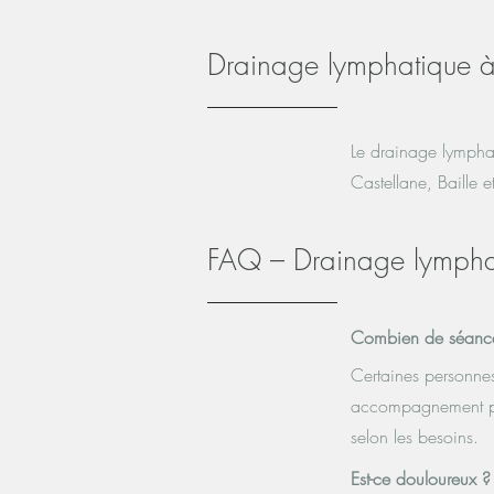
Drainage lymphatique à
Le drainage lymphat
Castellane, Baille et 
FAQ – Drainage lympha
Combien de séances
Certaines personnes
accompagnement plu
selon les besoins.
Est-ce douloureux ?