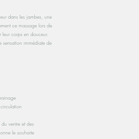
rdeur dans les jambes, une
alement ce massage lors de
 leur corps en douceur.
ne sensation immédiate de
drainage
circulation
du ventre et des
sonne le souhaite