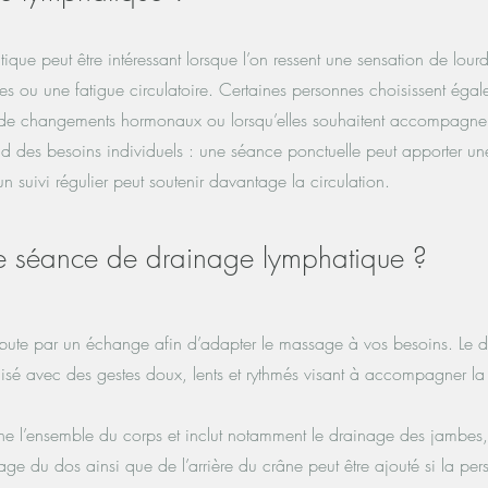
ique peut être intéressant lorsque l’on ressent une sensation de lou
des ou une fatigue circulatoire. Certaines personnes choisissent ég
, de changements hormonaux ou lorsqu’elles souhaitent accompagner
d des besoins individuels : une séance ponctuelle peut apporter u
un suivi régulier peut soutenir davantage la circulation.
e séance de drainage lymphatique ?
te par un échange afin d’adapter le massage à vos besoins. Le 
lisé avec des gestes doux, lents et rythmés visant à accompagner la 
e l’ensemble du corps et inclut notamment le drainage des jambes, 
age du dos ainsi que de l’arrière du crâne peut être ajouté si la per