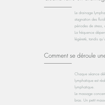
Le drainage lymphat
stagnation des flui
périodes de stress
La fréquence dépen
légèreté, tandis qu’
Comment se déroule un
Chaque séance débu
lymphatique est réa
lymphatique.
Le massage concern
bras. Un petit mass