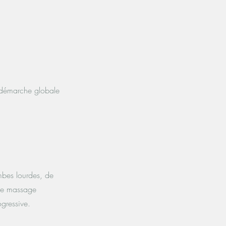
 démarche globale
mbes lourdes, de
 ce massage
gressive.