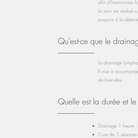
afin d’harmoniser l
Le soin est réalisé
propice à la détent
Qu’est-ce que le draina
Le drainage lymphat
Il vise à accompagn
de bien-être.
Quelle est la durée et l
Drainage 1 heure 
Cure de 5 séances