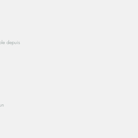
ble depuis
un