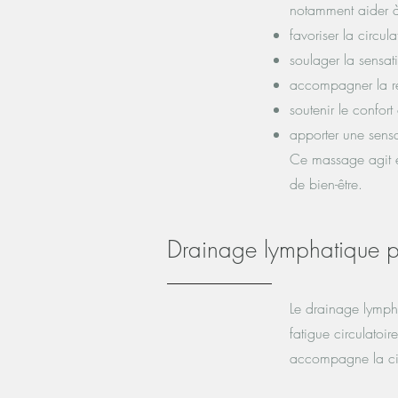
notamment aider à
favoriser la circul
soulager la sensa
accompagner la ré
soutenir le confort 
apporter une sensa
Ce massage agit e
de bien-être.
Drainage lymphatique p
Le drainage lymph
fatigue circulatoi
accompagne la circ